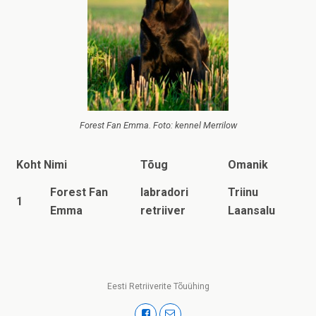
Forest Fan Emma. Foto: kennel Merrilow
Koht
Nimi
Tõug
Omanik
Forest Fan
labradori
Triinu
1
Emma
retriiver
Laansalu
Eesti Retriiverite Tõuühing