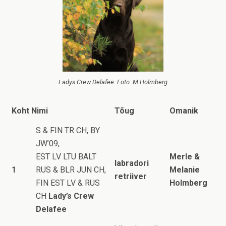
Ladys Crew Delafee. Foto: M.Holmberg
Koht
Nimi
Tõug
Omanik
S & FIN TR CH, BY
JW’09,
EST LV LTU BALT
Merle &
labradori
1
RUS & BLR JUN CH,
Melanie
retriiver
FIN EST LV & RUS
Holmberg
CH
Lady’s Crew
Delafee