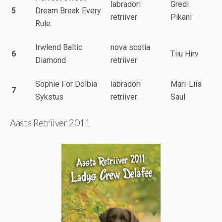
labradori
Gredi
5
Dream Break Every
retriiver
Pikani
Rule
Irwlend Baltic
nova scotia
6
Tiiu Hirv
Diamond
retriiver
Sophie For Dolbia
labradori
Mari-Liis
7
Sykstus
retriiver
Saul
Aasta Retriiver 2011