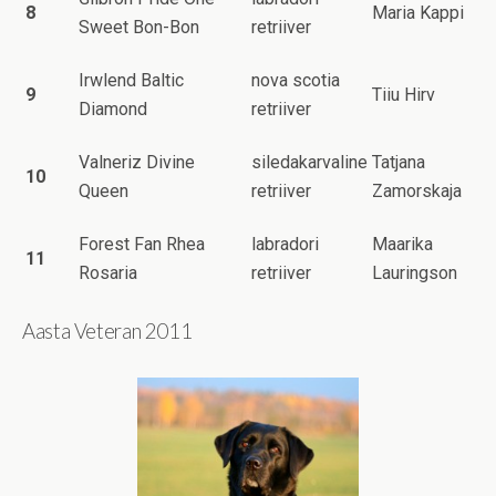
8
Maria Kappi
Sweet Bon-Bon
retriiver
Irwlend Baltic
nova scotia
9
Tiiu Hirv
Diamond
retriiver
Valneriz Divine
siledakarvaline
Tatjana
10
Queen
retriiver
Zamorskaja
Forest Fan Rhea
labradori
Maarika
11
Rosaria
retriiver
Lauringson
Aasta Veteran 2011