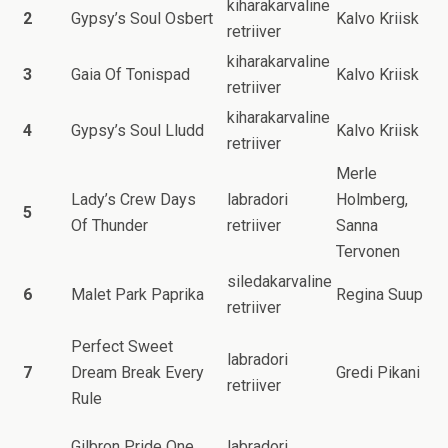
kiharakarvaline
2
Gypsy’s Soul Osbert
Kalvo Kriisk
retriiver
kiharakarvaline
3
Gaia Of Tonispad
Kalvo Kriisk
retriiver
kiharakarvaline
4
Gypsy’s Soul Lludd
Kalvo Kriisk
retriiver
Merle
Lady’s Crew Days
labradori
Holmberg,
5
Of Thunder
retriiver
Sanna
Tervonen
siledakarvaline
6
Malet Park Paprika
Regina Suup
retriiver
Perfect Sweet
labradori
7
Dream Break Every
Gredi Pikani
retriiver
Rule
Gilbron Pride One
labradori