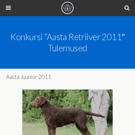
Konkursi “Aasta Retriiver 2011″
Tulemused
Aasta Juunior 2011