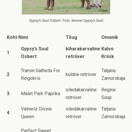
Gypsy’s Soul Osbert. Foto: kennel Gypsy’s Soul
Koht
Nimi
Tõug
Omanik
Gypsy’s Soul
kiharakarvaline
Kalvo
1
Osbert
retriiver
Kriisk
Tramin Gathella For
Tatjana
2
kuldne retriiver
Ringokris
Zamorskaja
siledakarvaline
Regina
3
Malet Park Paprika
retriiver
Suup
Valneriz Divine
siledakarvaline
Tatjana
4
Queen
retriiver
Zamorskaja
Perfect Sweet