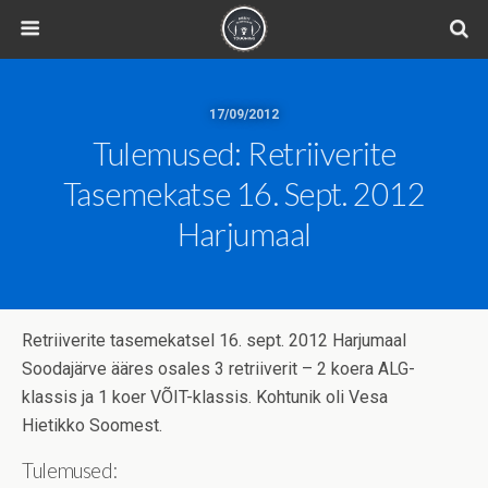
17/09/2012
Tulemused: Retriiverite
Tasemekatse 16. Sept. 2012
Harjumaal
Retriiverite tasemekatsel 16. sept. 2012 Harjumaal
Soodajärve ääres osales 3 retriiverit – 2 koera ALG-
klassis ja 1 koer VÕIT-klassis. Kohtunik oli Vesa
Hietikko Soomest.
Tulemused: