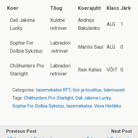
Koer
Tõug
Koerajuht
Klass
Järk
Dali Jakima
Kuldne
Andrejs
ALG
1
Lucky
retriiver
Bakulenko
Sophie For
Labradori
Marilis Saul
ALG
0
Dolbia Sykstus
retriiver
Chilihunters Pro
Labradori
Rain Kallas
VÕIT
0
Starlight
retriiver
Categories:
tasemekatse RTT
,
töö ja koolitus
,
tulemused
Tags:
Chilihunters Pro Starlight
,
Dali Jakima Lucky
,
Sophie For Dolbia Sykstus
,
tasemekatse
,
Vesa Hietikko
Previous Post
Next Post