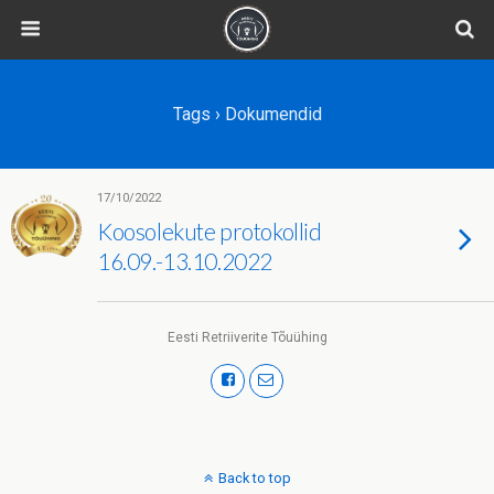
Tags › Dokumendid
17/10/2022
Koosolekute protokollid
16.09.-13.10.2022
Eesti Retriiverite Tõuühing
Back to top