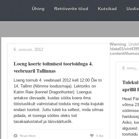
Ühing
Retriiverite tõud
Kutsikad
Uudi
Warning
: Undef
/data01/virt43
6. jaanuar, 2012
content/themes
Loeng koerte toitmisest toortoiduga 4.
8. aprill
veebruaril Tallinnas
Loeng toimub 4. veebruaril 2012 kell 12:00 Õie tn
Tulekul 
14, Tallinn (Nõmme loodusmaja). Lektoriks on
aprillil
Katrin Raie (kennel Dragonhunter). Loengus
antakse ülevaade, kuidas sööta koera ilma
Head Pär
tööstuslikult valmistatud toiduta ning mida kujutab
võtma 23.
endast toortoit. Juttu tuleb ka sellest, mida silmas
söötmise
pidada, et toorega söötes oleks toit
hariduse
tasakaalustatud ja täisväärtuslik.
Ariko, ke
algusest 
toortoid
Read More
0 like