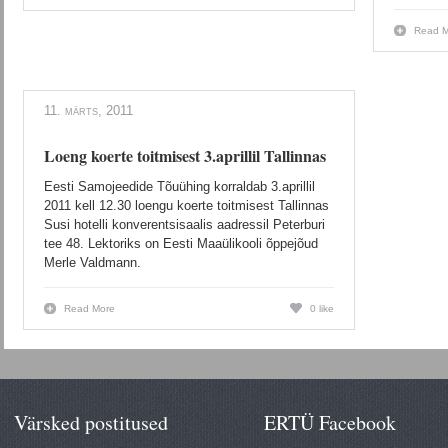
Read M
11. märts, 2011
Loeng koerte toitmisest 3.aprillil Tallinnas
Eesti Samojeedide Tõuühing korraldab 3.aprillil
2011 kell 12.30 loengu koerte toitmisest Tallinnas
Susi hotelli konverentsisaalis aadressil Peterburi
tee 48. Lektoriks on Eesti Maaülikooli õppejõud
Merle Valdmann.
Read More
0 like
Värsked postitused
ERTÜ Facebook