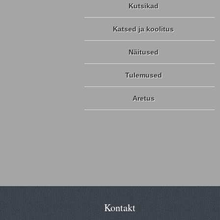
Kutsikad
Katsed ja koolitus
Näitused
Tulemused
Aretus
Kontakt