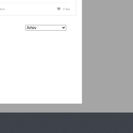
ore
0 like