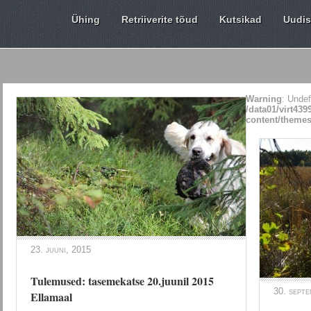
Ühing
Retriiverite tõud
Kutsikad
Uudi
Warning
: Undef
/data01/virt43
content/themes
23. juuni, 2015
Tulemused: tasemekatse 20.juunil 2015
30. septe
Ellamaal