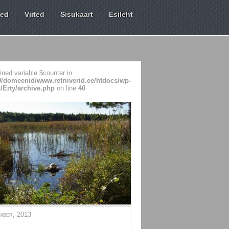
sed
Viited
Sisukaart
Esileht
ined variable $counter in
99/domeenid/www.retriiverid.ee/htdocs/wp-
/Erty/archive.php
on line
40
mber, 2013