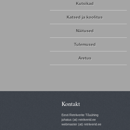
Kutsikad
Katsed ja koolitus
Näitused
Tulemused
Aretus
Kontakt
Eesti Retriiverite Tõuühing
juhatus (at) retriiverid.ee
webmaster (at) retriiverid.ee