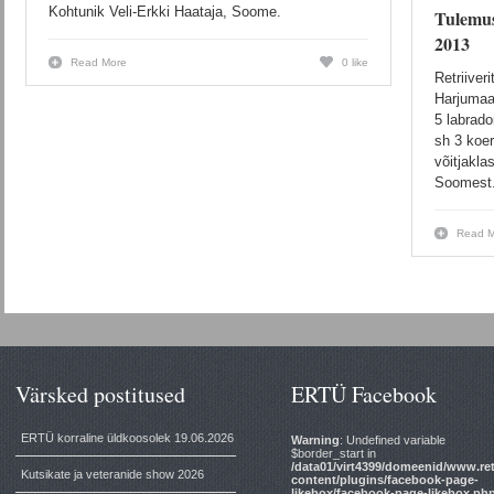
Kohtunik Veli-Erkki Haataja, Soome.
Tulemus
2013
Read More
0 like
Retriiver
Harjumaal
5 labrador
sh 3 koer
võitjakla
Soomest
Read M
Värsked postitused
ERTÜ Facebook
ERTÜ korraline üldkoosolek 19.06.2026
Warning
: Undefined variable
$border_start in
/data01/virt4399/domeenid/www.ret
Kutsikate ja veteranide show 2026
content/plugins/facebook-page-
likebox/facebook-page-likebox.ph