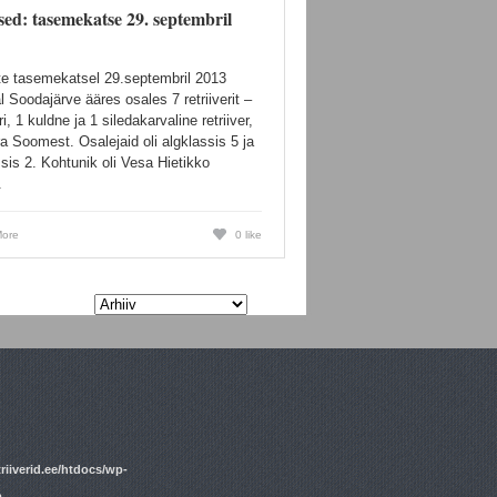
ed: tasemekatse 29. septembril
ite tasemekatsel 29.septembril 2013
 Soodajärve ääres osales 7 retriiverit –
i, 1 kuldne ja 1 siledakarvaline retriiver,
a Soomest. Osalejaid oli algklassis 5 ja
ssis 2. Kohtunik oli Vesa Hietikko
.
ore
0 like
riiverid.ee/htdocs/wp-
p