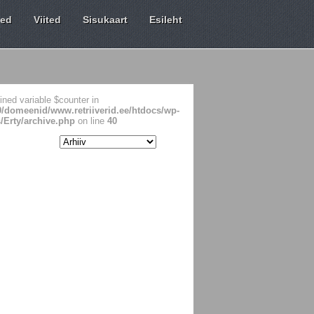
sed
Viited
Sisukaart
Esileht
ined variable $counter in
99/domeenid/www.retriiverid.ee/htdocs/wp-
/Erty/archive.php
on line
40