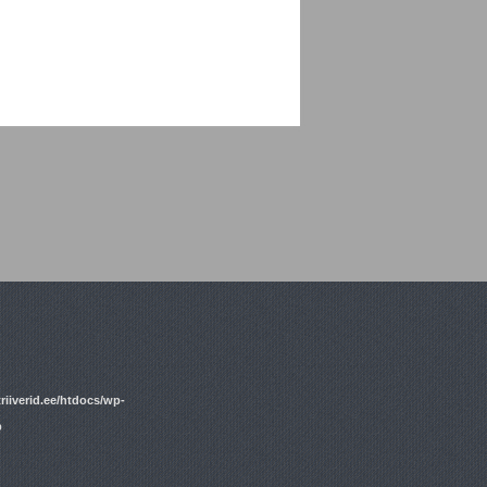
riiverid.ee/htdocs/wp-
p