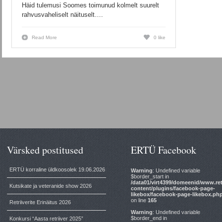
Häid tulemusi Soomes toimunud kolmelt suurelt
rahvusvaheliselt näituselt….
Read More
0 like
Värsked postitused
ERTÜ Facebook
ERTÜ korraline üldkoosolek 19.06.2026
Warning
: Undefined variable
$border_start in
/data01/virt4399/domeenid/www.ret
Kutsikate ja veteranide show 2026
content/plugins/facebook-page-
likebox/facebook-page-likebox.ph
on line
165
Retriiverite Erinäitus 2026
Warning
: Undefined variable
$border_end in
Konkursi “Aasta retriiver 2025”