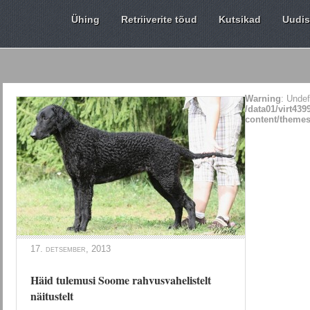
Ühing
Retriiverite tõud
Kutsikad
Uudi
Warning
: Undef
/data01/virt43
content/themes
17. detsember, 2013
Häid tulemusi Soome rahvusvahelistelt
näitustelt