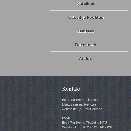
Kutsikad
Katsed ja koolitus
Näitused
Tulemused
Aretus
Kontakt
Eesti Retriiverite Tõuühing
juhatus (at) retriiverid.ee
webmaster (at) retriiverid.ee
PANK
Eesti Retriiverite Tõuühing MTÜ
Swedbank EE842200221014171209