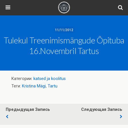
11/11/2012
Tulekul Treenimismängude Õpituba
16.novembril Tartus
Категории:
katsed ja koolitus
Теги:
Kristina Mägi
,
Tartu
Предыдущая Запись
Следующая Запись