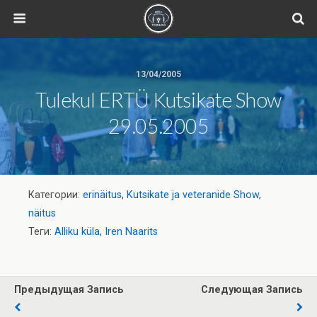
13/04/2005
Tulekul ERTÜ Kutsikate Show
29.05.2005
Категории:
erinäitus
,
Kutsikate ja veteranide Show
,
näitus
Теги:
Alliku küla
,
Iren Naarits
Предыдущая Запись
Следующая Запись