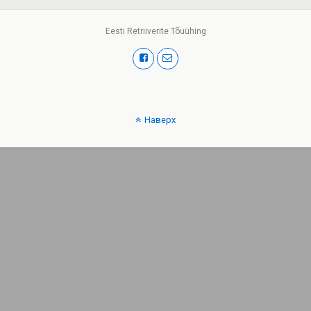
Eesti Retriiverite Tõuühing
Наверх