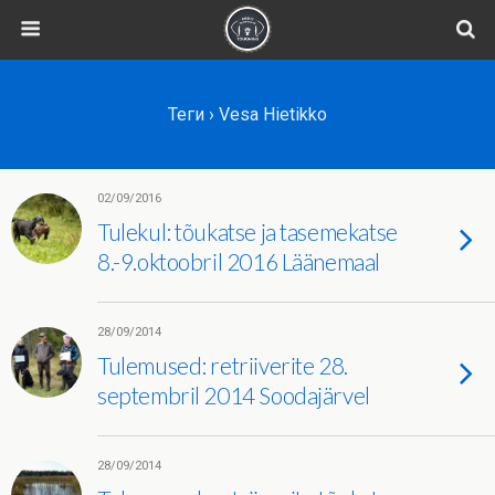
Теги › Vesa Hietikko
02/09/2016
Tulekul: tõukatse ja tasemekatse
8.-9.oktoobril 2016 Läänemaal
28/09/2014
Tulemused: retriiverite 28.
septembril 2014 Soodajärvel
28/09/2014