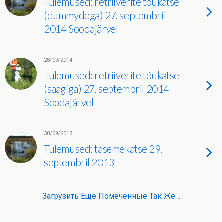
Tulemused: retriiverite tõukatse
(dummydega) 27. septembril
2014 Soodajärvel
28/09/2014
Tulemused: retriiverite tõukatse
(saagiga) 27. septembril 2014
Soodajärvel
30/09/2013
Tulemused: tasemekatse 29.
septembril 2013
Загрузить Еще Помеченные Так Же…